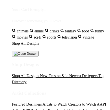
Your Cart is empty...
Discover something you'll love!
animals
anime
drinks
fantasy
food
funny
movies
sci-fi
sports
television
vintage
Shop All Designs
Shop Designs
Shop All Designs
New Tees on Sale
Newest Designers
Tag
Directory
Artist Collections
Featured Designers
Artists to Watch
Creators to Watch
AAPI