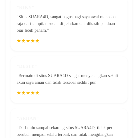
"KIKY"
"Situs SUARA4D, sangat bagus bagi saya awal mencoba
saja dari tampilan sudah di jelaskan dan dikasih panduan
biar lebih paham."
★★★★★
"DESTY"
"Bermain di situs SUARA4D sangat menyenangkan sekali
akun saya aman dan tidak tersebar sedikit pun."
★★★★★
"ARHAN"
"Dari dulu sampai sekarang situs SUARA4D, tidak pernah
berubah menjadi selalu terbaik dan tidak mengilangkan