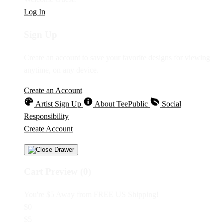
Log In
Sign Up
Create an account to save your favorite designs for viewing
anytime, on any device.
Create an Account
Artist Sign Up
About TeePublic
Social
Responsibility
Create Account
Cart Preview (0)
You're
$5
Away from
FREE US Shipping!
$0
$5