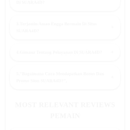
Di SUARA4D?
3.Terjamin Aman Engga Bermain Di Situs
+
SUARA4D?
+
4.Gimana Tentang Pelayanan Di SUARA4D?
5."Bagaimana Cara Mendapatkan Bonus Dan
+
Promo Situs SUARA4D?",
MOST RELEVANT REVIEWS
PEMAIN